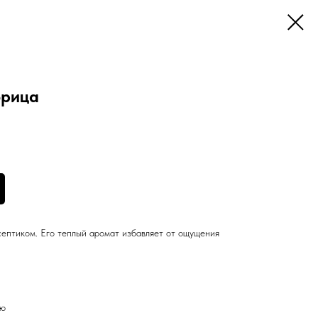
орица
ептиком. Его теплый аромат избавляет от ощущения
ию