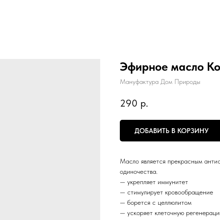
Эфирное масло К
Мануфактура Дом Природы
290
р.
ДОБАВИТЬ В КОРЗИНУ
Масло является прекрасным антис
одиночества.
— укрепляет иммунитет
— стимулирует кровообращение
— борется с целлюлитом
— ускоряет клеточную регенерац