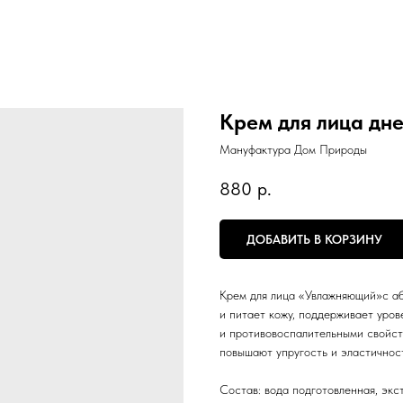
Крем для лица дн
Мануфактура Дом Природы
880
р.
ДОБАВИТЬ В КОРЗИНУ
Крем для лица «Увлажняющий»с аб
и питает кожу, поддерживает уро
и противовоспалительными свойств
повышают упругость и эластичнос
Состав: вода подготовленная, экс