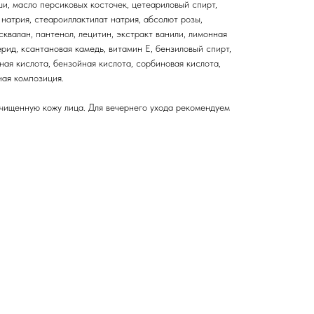
ши, масло персиковых косточек, цетеариловый спирт,
 натрия, стеароиллактилат натрия, абсолют розы,
сквалан, пантенол, лецитин, экстракт ванили, лимонная
ерид, ксантановая камедь, витамин Е, бензиловый спирт,
ная кислота, бензойная кислота, сорбиновая кислота,
ая композиция.
чищенную кожу лица. Для вечернего ухода рекомендуем