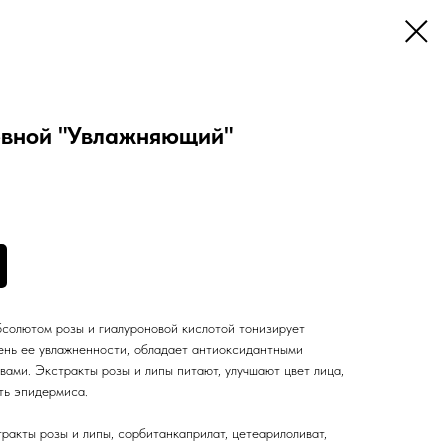
евной "Увлажняющий"
солютом розы и гиалуроновой кислотой тонизирует
вень ее увлажненности, обладает антиоксидантными
ами. Экстракты розы и липы питают, улучшают цвет лица,
ть эпидермиса.
тракты розы и липы, сорбитанкаприлат, цетеарилоливат,