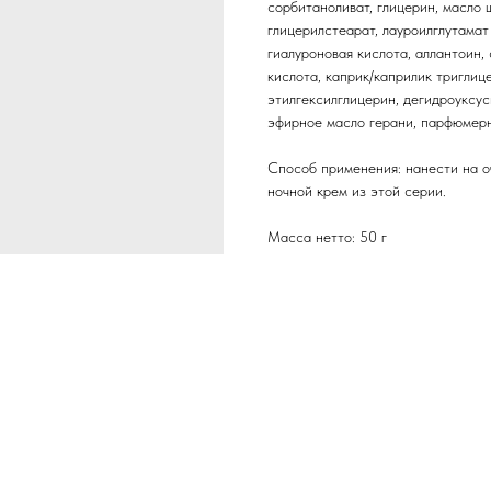
сорбитаноливат, глицерин, масло 
глицерилстеарат, лауроилглутамат
гиалуроновая кислота, аллантоин, 
кислота, каприк/каприлик триглиц
этилгексилглицерин, дегидроуксус
эфирное масло герани, парфюмерн
Способ применения: нанести на о
ночной крем из этой серии.
Масса нетто: 50 г