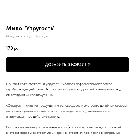
Мыло "Упругость"
Мануфактура Дом Природы
170
р.
ДОБАВИТЬ В КОРЗИНУ
Придает коже свежесть и упругость. Молотая люффа оказывает легкое
скрабирующее действие. Экстракты софоры и водорослей тонизируют кожу,
стимулируют микроциркуляцию.
«Софора» — линейка продукции на основе масла и экстракта целебной софоры,
оказывает противовоспалительное, регенерирующее, заживляющее и
антиоксидантное действие на кожу.
Состав: омыленные растительные масла (кокосовое, оливковое, касторовое),
экстракт софоры, экстракт ламинарии, экстракт фукуса, масло виноградных