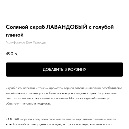
Соляной скраб ЛАВАНДОВЫЙ с голубой
глиной
Мануфактура Дом Природы
490
р.
ДОБАВИТЬ В КОРЗИНУ
Скраб с соцветиями и тонким ароматом горной лаванды идеально позаботится о
вашей коже и поможет расслабиться в конце насыщенного дня. Голубая глина
очистит и смягчит кожу, снимет воспаления. Масло зародышей пшеницы
обеспечит питание и гладкость.
СОСТАВ: морская соль, оливковое масло, масло зародышей пшеницы, масло
жожоба, голубая глина, цветки лаванды, экстракт лаванды, эфирные масла