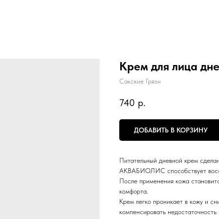
Крем для лица дн
Сакские Грязи
740
р.
ДОБАВИТЬ В КОРЗИНУ
Питательный дневной крем сделан
АКВАБИОЛИС способствует восст
После применения кожа становитс
комфорта.
Крем легко проникает в кожу и с
компенсировать недостаточность в