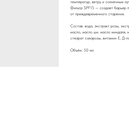
температур, ветру и солнечным лу
Фильтр SPF15 — создает барьер п
от преждевременного старения.
Состав: вода, экстракт розы, экст
масло, масло ши, масло миндаля, 
стеарат сахарозы, витамин Е, Д-п
Объём: 50 мл.