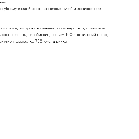
чам.
агубному воздействию солнечных лучей и защищает ее
ракт мяты, экстракт календулы, алоэ вера гель, оливковое
масло пшеницы, аквабиолис, оливем-1000, цетиловый спирт,
антенол, шаромикс 708, оксид цинка.