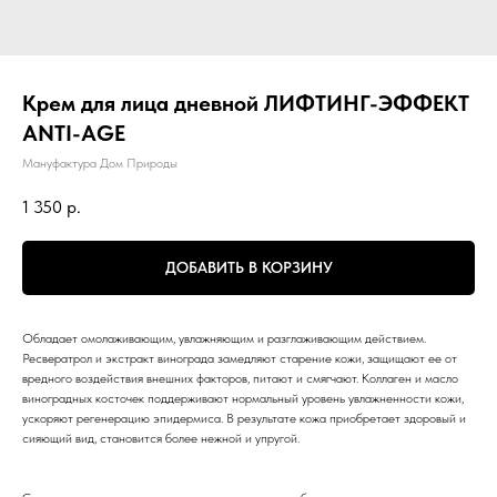
Крем для лица дневной ЛИФТИНГ-ЭФФЕКТ
ANTI-AGE
Мануфактура Дом Природы
1 350
р.
ДОБАВИТЬ В КОРЗИНУ
Обладает омолаживающим, увлажняющим и разглаживающим действием.
Ресвератрол и экстракт винограда замедляют старение кожи, защищают ее от
вредного воздействия внешних факторов, питают и смягчают. Коллаген и масло
виноградных косточек поддерживают нормальный уровень увлажненности кожи,
ускоряют регенерацию эпидермиса. В результате кожа приобретает здоровый и
сияющий вид, становится более нежной и упругой.