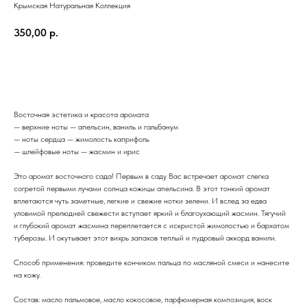
Крымская Натуральная Коллекция
350,00
р.
ДОБАВИТЬ В КОРЗИНУ
Восточная эстетика и красота аромата
— верхние ноты — апельсин, ваниль и гальбанум
— ноты сердца — жимолость каприфоль
— шлейфовые ноты — жасмин и ирис
Это аромат восточного сада! Первым в саду Вас встречает аромат слегка
согретой первыми лучами солнца кожицы апельсина. В этот тонкий аромат
вплетаются чуть заметные, легкие и свежие нотки зелени. И вслед за едва
уловимой прелюдией свежести вступает яркий и благоухающий жасмин. Тягучий
и глубокий аромат жасмина переплетается с искристой жимолостью и бархатом
туберозы. И окутывает этот вихрь запахов теплый и пудровый аккорд ванили.
Способ применения: проведите кончиком пальца по масляной смеси и нанесите
на кожу.
Состав: масло пальмовое, масло кокосовое, парфюмерная композиция, воск