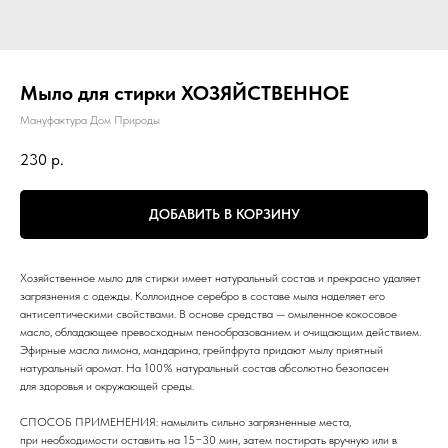
Мыло для стирки ХОЗЯЙСТВЕННОЕ
Мануфактура Дом Природы
230
р.
ДОБАВИТЬ В КОРЗИНУ
Хозяйственное мыло для стирки имеет натуральный состав и прекрасно удаляет
загрязнения с одежды. Коллоидное серебро в составе мыла наделяет его
антисептическими свойствами. В основе средства — омыленное кокосовое
масло, обладающее превосходным пенообразованием и очищающим действием.
Эфирные масла лимона, мандарина, грейпфрута придают мылу приятный
натуральный аромат. На 100% натуральный состав абсолютно безопасен
для здоровья и окружающей среды.
СПОСОБ ПРИМЕНЕНИЯ: намылить сильно загрязненные места,
при необходимости оставить на 15−30 мин, затем постирать вручную или в