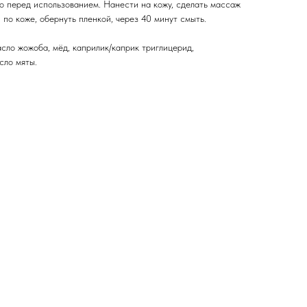
 перед использованием. Нанести на кожу, сделать массаж
по коже, обернуть пленкой, через 40 минут смыть.
асло жожоба, мёд, каприлик/каприк триглицерид,
сло мяты.