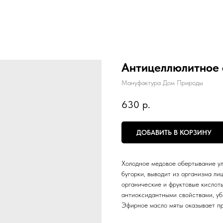
Антицеллюлитное 
Мануфактура Дом Природы
630
р.
ДОБАВИТЬ В КОРЗИНУ
Холодное медовое обертывание ул
бугорки, выводит из организма л
органические и фруктовые кислоты
антиоксидантными свойствами, уб
Эфирное масло мяты оказывает пр