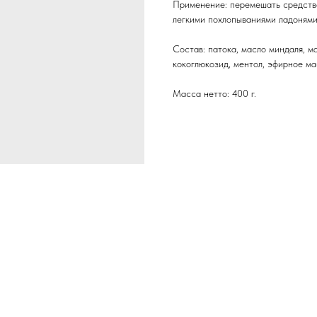
Применение: перемешать средство
легкими похлопываниями ладонями 
Состав: патока, масло миндаля, м
кокоглюкозид, ментол, эфирное ма
Масса нетто: 400 г.