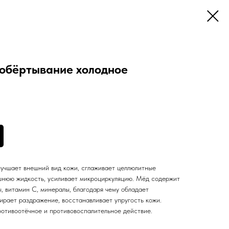
обёртывание холодное
учшает внешний вид кожи, сглаживает целлюлитные
ишнюю жидкость, усиливает микроциркуляцию. Мёд содержит
, витамин С, минералы, благодаря чему обладает
ирает раздражение, восстанавливает упругость кожи.
отивоотёчное и противовоспалительное действие.