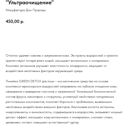
"Ультраочищение"
Мануфактура Дом Природы
450,00
р.
ДОБАВИТЬ В КОРЗИНУ
Отлично удаляет макияж и загрязнения кожи. Экстракты водорослей и граната
препятствуют потере влаги кожей, насыщают витаминами и минералами.
Комплекс витаминов улучшает эластичность эпидермиса, защищает от
воздействия негативных факторов окружающей среды.
Линейка GREEN DETOX для лица – косметические средства на основе
комплекса черноморских водорослей направлены на глубокое очищение кожи,
связывание и выведение токсинов и загрязнений. Уникальный биохимический
состав фукуса, ламинарии и спирулины, усиленный свойствами натуральных
растительных компонентов, помогает бороться с проблемами, вызванными
негативным воздействием внешних факторов. Альгиновая кислота, витамины,
микроэлементы и аминокислоты, содержащиеся в водорослях, оказывают мощный
детокс-эффект, насыщают кожу витаминами и минералами, снимают отеки,
увлажняют, питают, повышают естественный тургор.