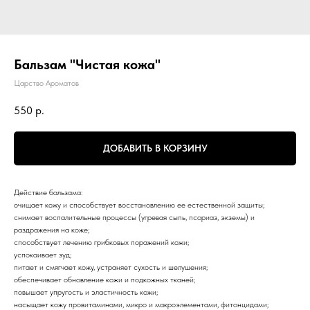
Бальзам "Чистая кожа"
Царство Ароматов
550
р.
ДОБАВИТЬ В КОРЗИНУ
Действие бальзама:
очищает кожу и способствует восстановлению ее естественной защиты;
снимает воспалительные процессы (угревая сыпь, псориаз, экземы) и
раздражения на коже;
способствует лечению грибковых поражений кожи;
успокаивает зуд;
питает и смягчает кожу, устраняет сухость и шелушения;
обеспечивает обновление кожи и подкожных тканей;
повышает упругость и эластичность кожи;
насыщает кожу провитаминами, микро и макроэлементами, фитонцидами;