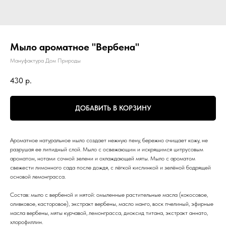
Мыло ароматное "Вербена"
Мануфактура Дом Природы
430
р.
ДОБАВИТЬ В КОРЗИНУ
Ароматное натуральное мыло создает нежную пену, бережно очищает кожу, не
разрушая ее липидный слой. Мыло с освежающим и искрящимся цитрусовым
ароматом, нотами сочной зелени и охлаждающей мяты. Мыло с ароматом
свежести лимонного сада после дождя, с лёгкой кислинкой и зелёной бодрящей
основой лемонграсса.
Состав: мыло с вербеной и мятой: омыленные растительные масла (кокосовое,
оливковое, касторовое), экстракт вербены, масло манго, воск пчелиный, эфирные
масла вербены, мяты курчавой, лемонграсса, диоксид титана, экстракт аннато,
хлорофиллин.