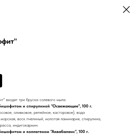
офит"
т" входят три бруска солевого мыла:
бишофитом и спирулиной "Освежающее", 100 г.
совое, оливковое, репейное, касторовое), вода
 морская, воск пчелиный, молотая ламинария, спирулина,
расса, индигокармин.
ишофитом и коллагеном "Аквабаланс", 100 г.