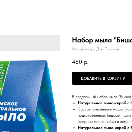
Набор мыла "Биш
Мануфактура Дом Природы
460
р.
ДОБАВИТЬ В КОРЗИНУ
В подарочный набор мыла "Бишофи
Натуральное мыло-скраб с 
Состав: омыленные масла (коко
подготовленная, бишофит, соль
эфирные масла лайма и лемонг
Натуральное мыло-скраб с б