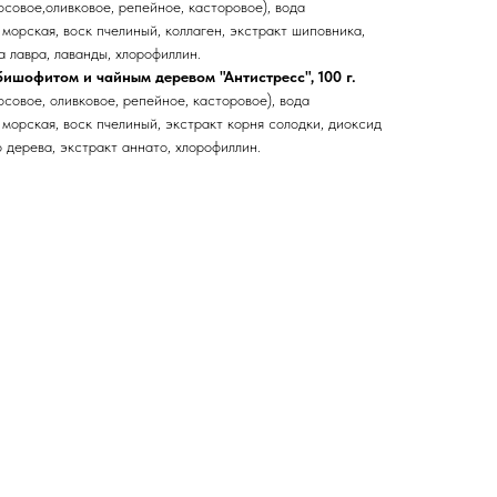
совое,оливковое, репейное, касторовое), вода
 морская, воск пчелиный, коллаген, экстракт шиповника,
 лавра, лаванды, хлорофиллин.
ишофитом и чайным деревом "Антистресс", 100 г.
совое, оливковое, репейное, касторовое), вода
 морская, воск пчелиный, экстракт корня солодки, диоксид
 дерева, экстракт аннато, хлорофиллин.