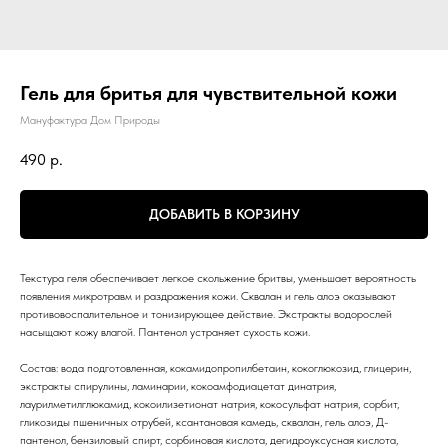
Гель для бритья для чувствительной кожи
Мануфактура Дом Природы
490
р.
ДОБАВИТЬ В КОРЗИНУ
Текстура геля обеспечивает легкое скольжение бритвы, уменьшает вероятность
появления микротравм и раздражения кожи. Сквалан и гель алоэ оказывают
противовоспалительное и тонизирующее действие. Экстракты водорослей
насыщают кожу влагой. Пантенол устраняет сухость кожи.
Состав: вода подготовленная, кокамидопропилбетаин, кокоглюкозид, глицерин,
экстракты спирулины, ламинарии, кокоамфодиацетат динатрия,
лаурилметилглюкамид, кокоилизетионат натрия, кокосульфат натрия, сорбит,
гликозиды пшеничных отрубей, ксантановая камедь, сквалан, гель алоэ, Д-
пантенол, бензиловый спирт, сорбиновая кислота, дегидроуксусная кислота,