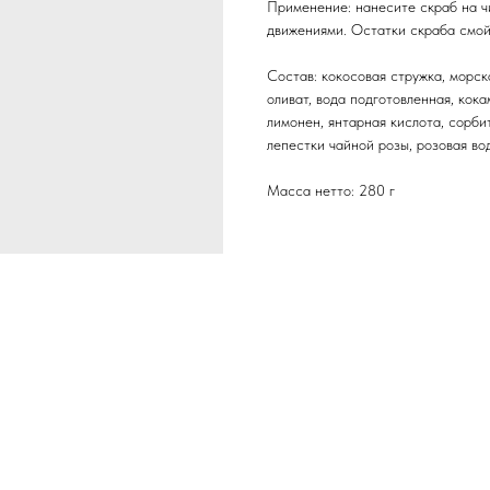
Применение: нанесите скраб на 
движениями. Остатки скраба смой
Состав: кокосовая стружка, морск
оливат, вода подготовленная, кок
лимонен, янтарная кислота, сорбит
лепестки чайной розы, розовая во
Масса нетто: 280 г