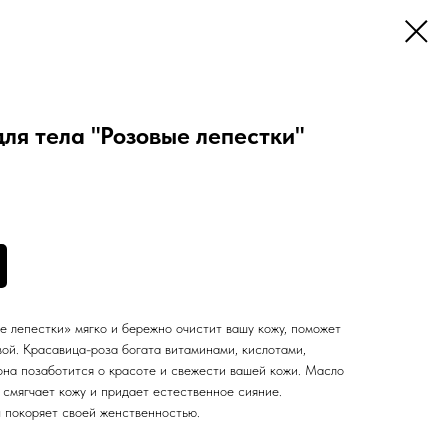
ля тела "Розовые лепестки"
е лепестки» мягко и бережно очистит вашу кожу, поможет
вой. Красавица-роза богата витаминами, кислотами,
она позаботится о красоте и свежести вашей кожи. Масло
 смягчает кожу и придает естественное сияние.
 покоряет своей женственностью.