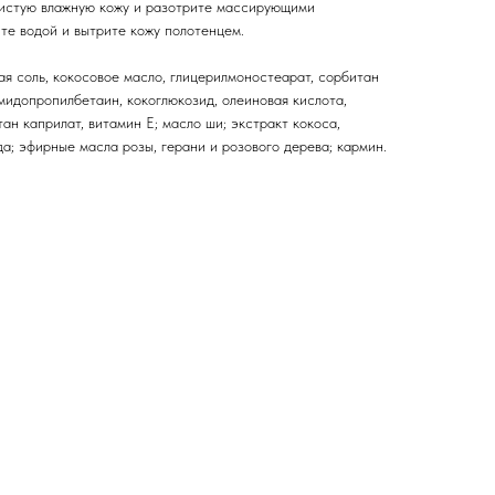
чистую влажную кожу и разотрите массирующими
те водой и вытрите кожу полотенцем.
ая соль, кокосовое масло, глицерилмоностеарат, сорбитан
амидопропилбетаин, кокоглюкозид, олеиновая кислота,
ан каприлат, витамин Е; масло ши; экстракт кокоса,
да; эфирные масла розы, герани и розового дерева; кармин.