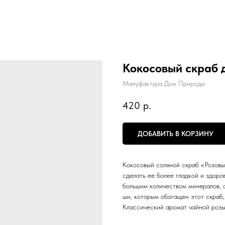
Кокосовый скраб д
Мануфактура Дом Природы
420
р.
ДОБАВИТЬ В КОРЗИНУ
Кокосовый соляной скраб «Розовы
сделать ее более гладкой и здоро
большим количеством минералов, 
ши, которым обогащен этот скраб,
Классический аромат чайной розы