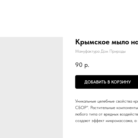
Крымское мыло н
Мануфактура Дом Природы
90
р.
ДОБАВИТЬ В КОРЗИНУ
Уникальные целебные свойства к
СБОР". Растительные компоненты
любого типа от вредных воздейст
создают эффект микромассажа, а 