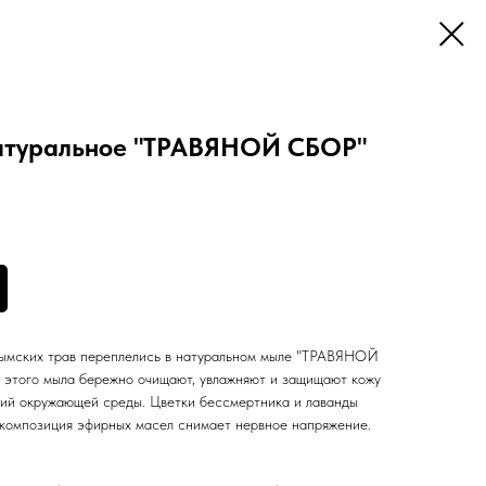
атуральное "ТРАВЯНОЙ СБОР"
рымских трав переплелись в натуральном мыле "ТРАВЯНОЙ
 этого мыла бережно очищают, увлажняют и защищают кожу
вий окружающей среды. Цветки бессмертника и лаванды
композиция эфирных масел снимает нервное напряжение.