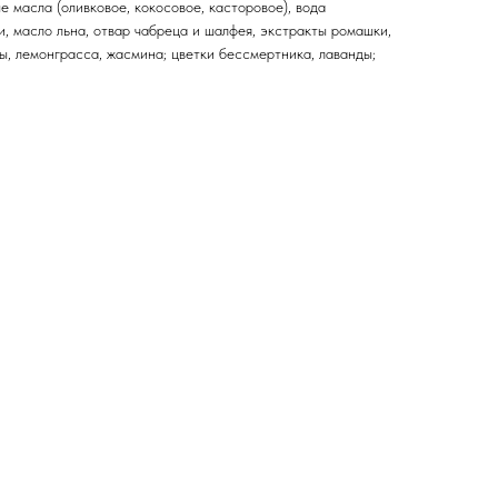
масла (оливковое, кокосовое, касторовое), вода
, масло льна, отвар чабреца и шалфея, экстракты ромашки,
ы, лемонграсса, жасмина; цветки бессмертника, лаванды;