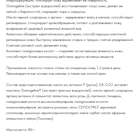
микроциркуляцию, тонизирует кожу, выравнивает ее поверхность.
Osmogeline (экстракт водорослей) восстанавливает тонус кожи, делает ее
мягкой и бархатистой, сокращает поры и морщины.
Масла черной смородины и аргана – задерживают влагу в клетках, способствуют
регенерации, стимулируют кровообращение, питают и разглаживают кожу,
возвращая ей здоровый ухоженный внешний вид.
Аллантоин обладает кератолическим действием, способствующим клеточной
регенерации кожи, быстрому заживлению ссадин и трещин, снятию раздражений.
Смягчает роговой слой, увлажняет кожу.
Комплекс гиалуроновых кислот – сохраняет естественную влажность кожи,
способствует более длительному действию других активных веществ.
Применение: наносить тонким слоем на очищенную кожу 1-2 раза в день.
Рекомендуется как основа под макияж, а также как ночной крем.
Состав: вода подготовленная, масло ши, витамин P (рутин), СК-СО2 экстракт
каштана, Osmogeline® (экстракт красных водорослей), масла черной смородины,
аргана, витамин А пальмитат, аллантоин, воск розы, Д-пантенол, глицерин,
гиалуроновая кислота высокомолекулярная, гиалуроновая кислота
низкомолекулярная, экстракты ромашки, алоэ, CETIOL®RLF, акриловый
сополимер, аммониум акрилоилдиметилтаурат, калия сорбат, масла эфирные
апельсина и лайма (Лимонен).
Масса нетто: 80 г.