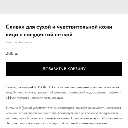
Сливки для сухой и чувствительной кожи
лица с сосудистой сеткой
Царство Ароматов
280
р.
ДОБАВИТЬ В КОРЗИНУ
Сливки для лица «4 SEASONS CARE» интенсивно увлажняют, питают и защищают
кожу 24 часа в сутки, придают ей шелковисто-атласный вид, оказывают лифтинг-
эффект, улучшают эластичность сосудов.
Витамин Р (рутин) укрепляет стенки капилляров, снижает их ломкость, оказывает
мощное антиоксидантное действие, предотвращает разрушение гиалуроновой
кислоты, способствует накоплению витамина С, защищает кожу от УФ-излучения.
Экстракт каштана борется с сосудистой сеточкой и отеками, улучшает