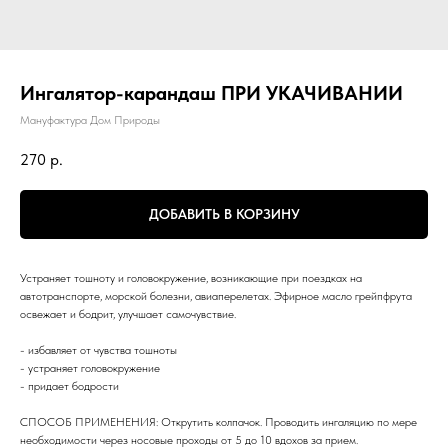
Ингалятор-карандаш ПРИ УКАЧИВАНИИ
Мануфактура Дом Природы
270
р.
ДОБАВИТЬ В КОРЗИНУ
Устраняет тошноту и головокружение, возникающие при поездках на
автотранспорте, морской болезни, авиаперелетах. Эфирное масло грейпфрута
освежает и бодрит, улучшает самочувствие.
- избавляет от чувства тошноты
- устраняет головокружение
- придает бодрости
СПОСОБ ПРИМЕНЕНИЯ: Открутить колпачок. Проводить ингаляцию по мере
необходимости через носовые проходы от 5 до 10 вдохов за прием.