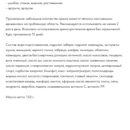
- ушибах, отеках, вывихах, растяжениях;
- артрите, артрозе.
Применение: небольшое количество крема нанести лёгкими массажными
движениями на проблемную область. Рекомендуется использовать не менее 2
раз в день. Возможно использование крема длительное время без ограничений.
Курс применения 10 дней.
Состав: вода подготовленная, гидролат чабера, гидролат календулы, экстракты
мумие, женьшеня, черного тмина, чабреца, шалфея, эхинацеи, облепихи,
календулы, цветов бессмертника, ромашки аптечной, масло кокосовое, глицерин,
воск пчелиный, масло ши, масло конского каштана, масло тыквенных семечек,
масло ладанное, стеароиллактат натрия, лауроилглутамат натрия, цетеариловый
спирт, сорбитан каприлат, бишофит, коко- каприлат/капрат, полиглицериды
жирных кислот, кислота стеариновая, пантенол, соевый лецитин, скипидар,
ксантановая камедь, камфора, ментол, эфирные масла эвкалипта, пихты, мяты,
амаранта, зверобоя, ладана, можжевельника, витамин С, витамин РР.
Масса нетто: 150 г.