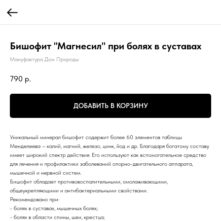
Бишофит "Магнесил" при болях в суставах
Мануфактура Дом Природы
790
р.
ДОБАВИТЬ В КОРЗИНУ
Уникальный минерал бишофит содержит более 60 элементов таблицы
Менделеева – калий, магний, железо, цинк, йод и др. Благодаря богатому составу
имеет широкий спектр действия. Его используют как вспомогательное средство
для лечения и профилактики заболеваний опорно-двигательного аппарата,
мышечной и нервной систем.
Бишофит обладает противовоспалительными, омолаживающими,
общеукрепляющими и антибактериальными свойствами.
Рекомендовано при:
- болях в суставах, мышечных болях;
- болях в области спины, шеи, крестца;