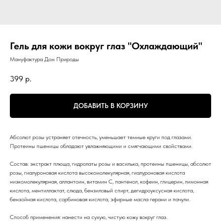
Гель для кожи вокруг глаз "Охлаждающий"
Мануфактура Дом Природы
399
р.
ДОБАВИТЬ В КОРЗИНУ
Абсолют розы устраняет отечность, уменьшает темные круги под глазами.
Протеины пшеницы обладают увлажняющими и смягчающими свойствами.
Состав: экстракт плюща, гидролаты розы и василька, протеины пшеницы, абсолют
розы, гиалуроновая кислота высокомолекулярная, гиалуроновая кислота
низкомолекулярная, аллантоин, витамин С, пантенол, кофеин, глицерин, лимонная
кислота, ментиллактат, слюда, бензиловый спирт, дегидроуксусная кислота,
бензойная кислота, сорбиновая кислота, эфирные масла герани и пачули.
Способ применения: нанести на сухую, чистую кожу вокруг глаз.