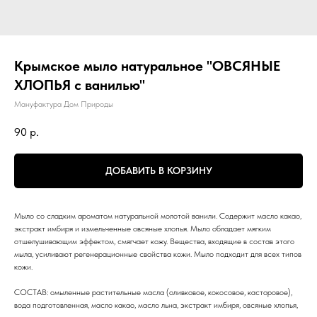
Крымское мыло натуральное "ОВСЯНЫЕ
ХЛОПЬЯ с ванилью"
Мануфактура Дом Природы
90
р.
ДОБАВИТЬ В КОРЗИНУ
Мыло со сладким ароматом натуральной молотой ванили. Содержит масло какао,
экстракт имбиря и измельченные овсяные хлопья. Мыло обладает мягким
отшелушивающим эффектом, смягчает кожу. Вещества, входящие в состав этого
мыла, усиливают регенерационные свойства кожи. Мыло подходит для всех типов
кожи.
СОСТАВ: омыленные растительные масла (оливковое, кокосовое, касторовое),
вода подготовленная, масло какао, масло льна, экстракт имбиря, овсяные хлопья,