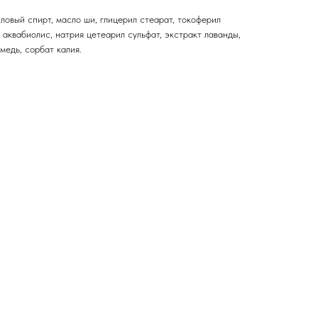
иловый спирт, масло ши, глицерил стеарат, токоферил
 аквабиолис, натрия цетеарил сульфат, экстракт лаванды,
медь, сорбат калия.