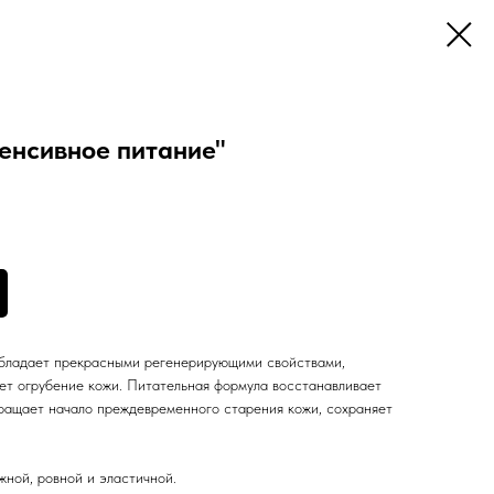
енсивное питание"
обладает прекрасными регенерирующими свойствами,
ет огрубение кожи. Питательная формула восстанавливает
вращает начало преждевременного старения кожи, сохраняет
жной, ровной и эластичной.