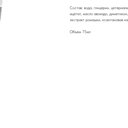
Состав: вода, глицерин, цетериал
ацетат, масло авокадо, диметикон,
экстракт ромашки, ксантановая ка
Объем 75мл