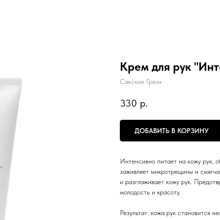
Крем для рук "Инт
Сакские Грязи
330
р.
ДОБАВИТЬ В КОРЗИНУ
Интенсивно питает на кожу рук, 
заживляет микротрещины и смягча
и разглаживает кожу рук. Предот
молодость и красоту.
Результат: кожа рук становится не