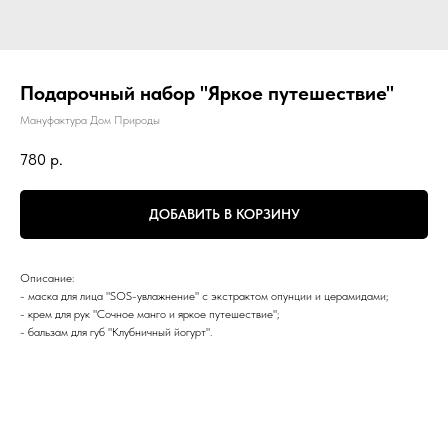
Подарочный набор "Яркое путешествие"
Мануфактура Дом Природы
780
р.
ДОБАВИТЬ В КОРЗИНУ
Описание:
- маска для лица "SOS-увлажнение" с экстрактом опунции и церамидами;
- крем для рук "Сочное манго и яркое путешествие";
- бальзам для губ "Клубничный йогурт".