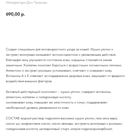
Мануфактура Дом Природы
690,00
р.
ДОБАВИТЬ В КОРЗИНУ
Создан специально для антивозрастного ухода за кожей. Муцин улитки и
экстракт винограда оказывают антиоксидантное и увлажняющее действие,
благодаря чему улучшается состояние кожи, морщины становятся менее
заметными. Коллаген помогает бороться с возрастными пигментными пятнами.
Аллантоин и экстракт ромашки успокаивают, смягчают и освежают кожу.
Витамины А и Е отвечают за поддержание здоровья кожи, защищают от вредного
воздействия внешних факторов.
Активный действующий компонент – муцин улитки: содержит витамины,
аллантоин, коллаген и гиалуроновую кислоту;
омолаживает кожу, повышает ее эластичность и тонус; поддерживает
необходимый уровень увлажненности кожи.
СОСТАВ: водный раствор гидролата василька, муцин улитки, гель алоэ вера,
масло ши, амарантовое масло, масло авокадо, экстракты винограда и ромашки,
гиалуроновая кислота, цетеариловый спирт, натрия пирролидонкарбонат,