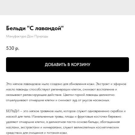
Бельди "С лавандой"
Мануфактура Дом Природы
530
р.
ДОБАВИТЬ В КОРЗИНУ
Это мягкое лавандовое мыло создано для обновления кожи. Экстракт и эфирное
масло лаванды способствуют регенерации клеток, снимают воспаление и
оказывают релаксирующее действие. Цветки горной лаванды деликатно
отшелушивают отмершие клетки и снимают зуд от укусов насекомых.
БЕЛЬДИ – это мягкое травяное мыло, которое служит одновременно скрабом и
маской для тела. Измельченные травы, плоды и фруктовые косточки бережно
удаляют отмершие клетки, а деликатная паста-основа бельди, обогащенная
маслами, экстрактами и минералами, служит великолепным косметическим
средством для очищения и питания кожи.