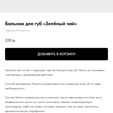
Бальзам для губ «Зелёный чай»
Таврида Косметика
220
р.
ДОБАВИТЬ В КОРЗИНУ
Зелёный чай питает и защищает чувствительную кожу губ. Масло ши оказывает
смягчающее и увлажняющее действие.
Способ применения: Наносите равномерно на очищенную кожу губ по мере
необходимости.
Состав: Масло миндальное, воск пчелиный, масло персиковых косточек, воск
канделильский, масло ши, масло кокосовое, сквалан, каприлик/каприк
триглицерид, сорбитан оливат, экстракт зеленого чая, экстракт прополиса,
аромакомпозиция, хлорофиллин.