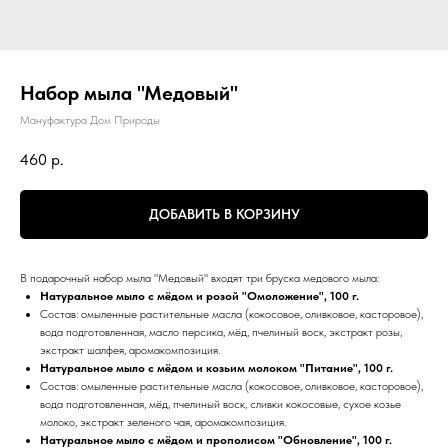
Набор мыла "Медовый"
Мануфактура Дом Природы
460
р.
ДОБАВИТЬ В КОРЗИНУ
В подарочный набор мыла "Медовый" входят три бруска медового мыла:
Натуральное мыло с мёдом и розой "Омоложение", 100 г.
Состав: омыленные растительные масла (кокосовое, оливковое, касторовое),
вода подготовленная, масло персика, мёд, пчелиный воск, экстракт розы,
экстракт шалфея, аромакомпозиция.
Натуральное мыло с мёдом и козьим молоком "Питание", 100 г.
Состав: омыленные растительные масла (кокосовое, оливковое, касторовое),
вода подготовленная, мёд, пчелиный воск, сливки кокосовые, сухое козье
молоко, экстракт зеленого чая, аромакомпозиция.
Натуральное мыло с мёдом и прополисом "Обновление", 100 г.