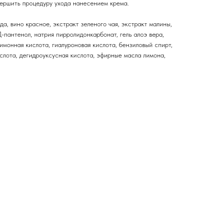
ершить процедуру ухода нанесением крема.
да, вино красное, экстракт зеленого чая, экстракт малины,
Д-пантенол, натрия пирролидонкарбонат, гель алоэ вера,
лимонная кислота, гиалуроновая кислота, бензиловый спирт,
слота, дегидроуксусная кислота, эфирные масла лимона,