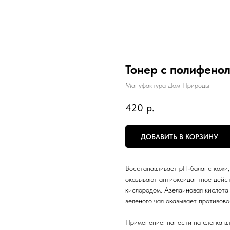
Тонер с полифено
Мануфактура Дом Природы
420
р.
ДОБАВИТЬ В КОРЗИНУ
Восстанавливает pH-баланс кожи,
оказывают антиоксидантное дейст
кислородом. Азелаиновая кислота
зеленого чая оказывает противово
Применение: нанести на слегка в