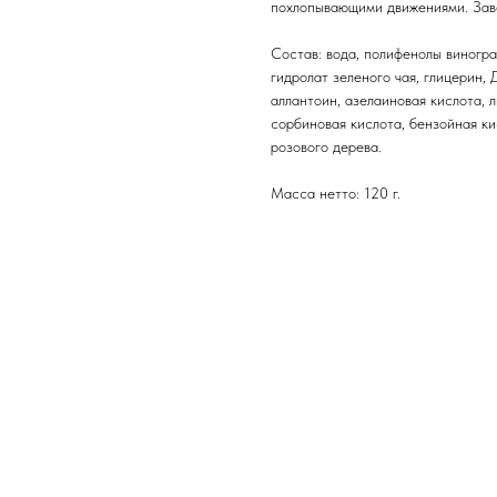
похлопывающими движениями. Зав
Состав: вода, полифенолы виногра
гидролат зеленого чая, глицерин, 
аллантоин, азелаиновая кислота, 
сорбиновая кислота, бензойная ки
розового дерева.
Масса нетто: 120 г.