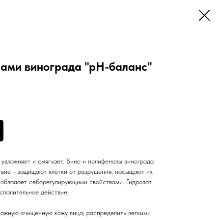
лами винограда "pH-баланс"
 увлажняет и смягчает. Вино и полифенолы винограда
вие - защищают клетки от разрушения, насыщают их
 обладает себорегулирующими свойствами. Гидролат
спалительное действие.
лажную очищенную кожу лица, распределить легкими