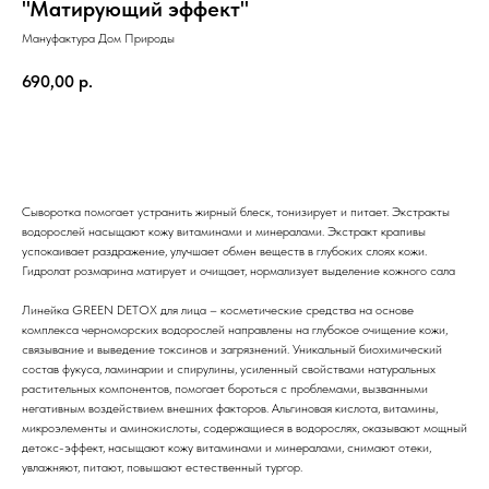
"Матирующий эффект"
Мануфактура Дом Природы
690,00
р.
ДОБАВИТЬ В КОРЗИНУ
Сыворотка помогает устранить жирный блеск, тонизирует и питает. Экстракты
водорослей насыщают кожу витаминами и минералами. Экстракт крапивы
успокаивает раздражение, улучшает обмен веществ в глубоких слоях кожи.
Гидролат розмарина матирует и очищает, нормализует выделение кожного сала
Линейка GREEN DETOX для лица – косметические средства на основе
комплекса черноморских водорослей направлены на глубокое очищение кожи,
связывание и выведение токсинов и загрязнений. Уникальный биохимический
состав фукуса, ламинарии и спирулины, усиленный свойствами натуральных
растительных компонентов, помогает бороться с проблемами, вызванными
негативным воздействием внешних факторов. Альгиновая кислота, витамины,
микроэлементы и аминокислоты, содержащиеся в водорослях, оказывают мощный
детокс-эффект, насыщают кожу витаминами и минералами, снимают отеки,
увлажняют, питают, повышают естественный тургор.