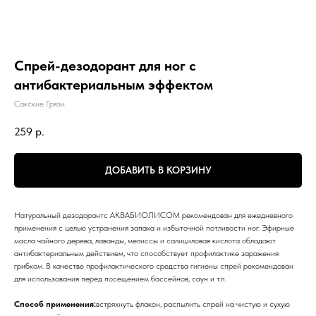
Спрей-дезодорант для ног с
антибактериальным эффектом
Сакские Грязи
259
р.
ДОБАВИТЬ В КОРЗИНУ
Натуральный дезодорантс АКВАБИОЛИСОМ рекомендован для ежедневного
применения с целью устранения запаха и избыточной потливости ног. Эфирные
масла чайного дерева, лаванды, мелиссы и салициловая кислота обладают
антибактериальным действием, что способствует профилактике заражения
грибком. В качестве профилактического средства гигиены спрей рекомендован
для использования перед посещением бассейнов, саун и т.п.
Способ применения:
встряхнуть флакон, распылить спрей на чистую и сухую