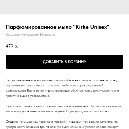
Парфюмированное мыло "Kirke Unisex"
Крымская Натуральная Коллекция
479
р.
ДОБАВИТЬ В КОРЗИНУ
Натуральное нежное косметическое мыло бережно очищает и освежает кожу,
окутывает ее тонким ароматом вашего любимого парфюма, который
сопровождает Вас в течении дня, превращая обычное мытье рук, умывание или
принятие душа в удовольствие.
Средство отлично подходит в качестве геля для умывания. После использования
мыла кожа увлажненная, мягкая и гладкая. Подходит для всех типов кожи.
Сладкие ноты малины, персика и маракуйи, пудровый тон ванили, хрустальная
прозрачность ландыша тронут нежную душу женщин. Мужское сердце покорят