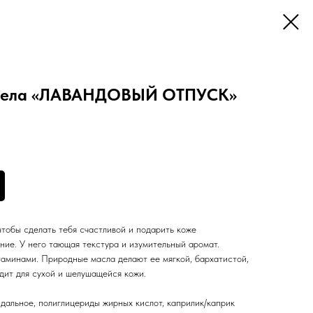
 тела «ЛАВАНДОВЫЙ ОТПУСК»
чтобы сделать тебя счастливой и подарить коже
ние. У него тающая текстура и изумительный аромат.
аминами. Природные масла делают ее мягкой, бархатистой,
дит для сухой и шелушащейся кожи.
дальное, полиглицериды жирных кислот, каприлик/каприк