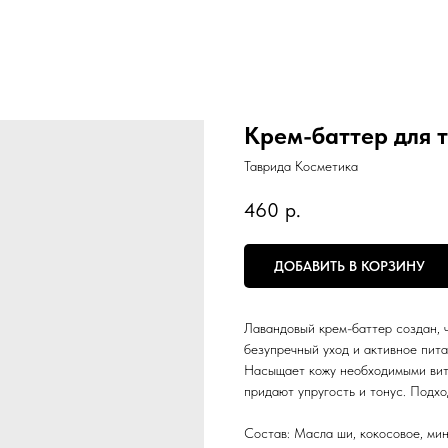
Крем-баттер для
Таврида Косметика
460
р.
ДОБАВИТЬ В КОРЗИНУ
Лавандовый крем-баттер создан, 
безупречный уход и активное пита
Насыщает кожу необходимыми вит
придают упругость и тонус. Подхо
Состав: Масла ши, кокосовое, мин