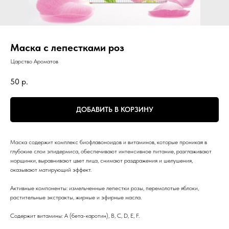
Маска с лепестками роз
Царство Ароматов
50
р.
ДОБАВИТЬ В КОРЗИНУ
Маска содержит комплекс биофлавоноидов и витаминов, которые проникая в
глубокие слои эпидермиса, обеспечивают интенсивное питание, разглаживают
морщинки, выравнивают цвет лица, снимают раздражения и шелушения,
оказывают матирующий эффект.
Активные компоненты: измельченные лепестки розы, перемолотые яблоки,
растительные экстракты, жирные и эфирные масла.
Содержит витамины: A (бета-каротин), B, C, D, E, F.