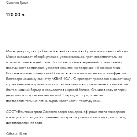
Сакские Грязи
120,00
р.
ДОБАВИТЬ В КОРЗИНУ
Маска для ухода за проблемной кожей склонной к образованию акне и себореи.
Маска оказывает абсорбирующее, успокаивающее, противовоспалительное
и антисептическое действие. Поглощает избыток выделений сальных желёз,
подсушивает воспаления, ускоряет заживление повреждений на коже лица.
Восстанавливает минеральный баланс кожи и повышает ее защитные функции.
Благодаря мощному свойству АКВАБИОЛИС, препарат прекрасно очищает кожу,
удаляя внешние загрязнители, остатки макияжа и жир, значительно повышает ее
бактерицидный барьер и нормализует жировой баланс. Очищает кожу от угрей,
дерматитов и герпесных высыпаний. Сокращает поры, осветляет
поствоспалительные пятна, выравнивает цвет и текстуру кожи.
СОСТАВ:вытяжка грязи Сакского озера, глицерин, эфирные масла мандарина,
лаванды, композиция растительных экстрактов ромашки, алоэ вера, чистотела,
дистиллированная вода.
Объем: 15 мл.