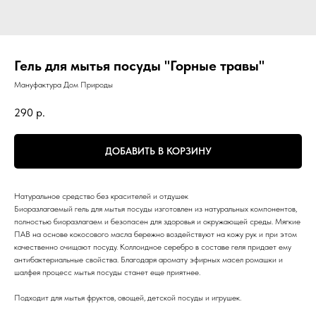
Гель для мытья посуды "Горные травы"
Мануфактура Дом Природы
290
р.
ДОБАВИТЬ В КОРЗИНУ
Натуральное средство без красителей и отдушек
Биоразлагаемый гель для мытья посуды изготовлен из натуральных компонентов,
полностью биоразлагаем и безопасен для здоровья и окружающей среды. Мягкие
ПАВ на основе кокосового масла бережно воздействуют на кожу рук и при этом
качественно очищают посуду. Коллоидное серебро в составе геля придает ему
антибактериальные свойства. Благодаря аромату эфирных масел ромашки и
шалфея процесс мытья посуды станет еще приятнее.
Подходит для мытья фруктов, овощей, детской посуды и игрушек.