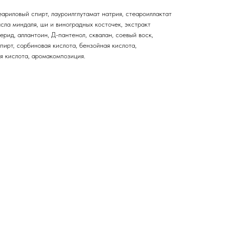
еариловый спирт, лауроилглутамат натрия, стеароиллактат
асла миндаля, ши и виноградных косточек, экстракт
ерид, аллантоин, Д-пантенол, сквалан, соевый воск,
пирт, сорбиновая кислота, бензойная кислота,
я кислота, аромакомпозиция.