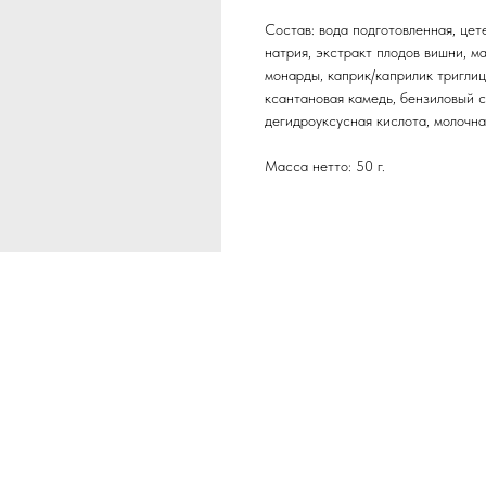
Состав: вода подготовленная, цет
натрия, экстракт плодов вишни, м
монарды, каприк/каприлик триглиц
ксантановая камедь, бензиловый с
дегидроуксусная кислота, молочна
Масса нетто: 50 г.