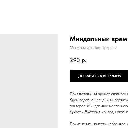
Миндальный крем 
Мануфактура Дом Природы
290
р.
ДОБАВИТЬ В КОРЗИНУ
Притягательный аромат сладкого м
Крем подобно невидимым перчатка
факторов. Миндальное масло в со
сухость. Экстракт монарды оказы
Применение: нанести небольшое к