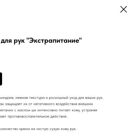
для рук "Экстрапитание"
индаля, нежная текстура и роскошный уход для ваших рук.
м защищает их от негативного воздействия внешних
четании с маслом ши интенсивно питает кожу, устраняя
вает противовоспалительное действие.
оличество крема на чистую сухую кожу рук.