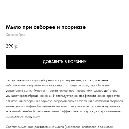
Мыло при себорее и псориазе
Сакские Грязи
290
р.
ДОБАВИТЬ В КОРЗИНУ
Натуральное мыло при себорее и псориазе рекомендуется при кожных
заболеваниях аллергического характера, потнице, экземе, способствует
устранению сыпи. Имеет антисептическое, противовоспалительное действие,
улучшает кровообращение кожи. Используется как профилактическое средство
для лечения себореи и псориаза. Морская соль в сочетании с отварами зверобоя,
календулы и шалфея обеспечивает мягкое отшелушивание. За счет натуральных
включений лечебной грязи мыло имеет эффект легкого скраба, что дополнительно
омолаживает вашу кожу.
Состав: омыленные растительные масла (кокосовое, оливковое, пальмовое,