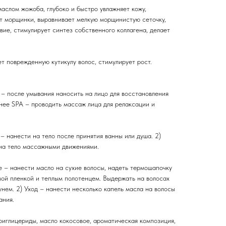
аслом жожоба, глубоко и быстро увлажняет кожу,
т морщинки, выравнивает мелкую морщинистую сеточку,
ие, стимулирует синтез собственного коллагена, делает
т поврежденную кутикулу волос, стимулирует рост.
 – после умывания наносить на лицо для восстановления
нее SPA – проводить массаж лица для релаксации и
 – нанести на тело после принятия ванны или душа. 2)
на тело массажными движениями.
е – нанести масло на сухие волосы, надеть термошапочку
вой пленкой и теплым полотенцем. Выдержать на волосах
нем. 2) Уход – нанести несколько капель масла на волосы
ания.
риглицериды, масло кокосовое, ароматическая композиция,