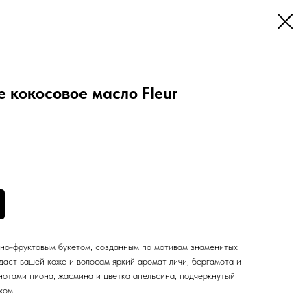
кокосовое масло Fleur
но-фруктовым букетом, созданным по мотивам знаменитых
идаст вашей коже и волосам яркий аромат личи, бергамота и
нотами пиона, жасмина и цветка апельсина, подчеркнутый
хом.