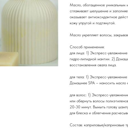
Масло, обогащенное уникальным м
сглаживает шелушение и заполняе
оказывает антиоксидантное действ
кожу упругой и подтянутой.
Масло укрепляет волосы, закрывае
Способ применения:
для лица: 1) Экспресс-увлажнение
гидро-липидной мантии. 2) Домаш
восстановления овала лица.
для тела: 1) Экспресс-увлажнение
Домашнее SPA – наносить масло 
для волос: 1) Экспресс-увлажнени
или обернуть волосы полиэтилено
20-30 минут. Вымыть голову шампу
для блеска и облегчения расчесыв
Состав: каприловые/каприновые т