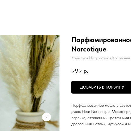
Парфюмированное 
Narcotique
Крымская Натуральная Коллекция
999
р.
ДОБАВИТЬ В КОРЗИНУ
Парфюмированное масло с цветоч
духов Fleur Narcotique. Масло пр
персика, оттененный цветочными 
древесными нотами, мускусом и м