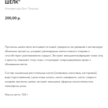
ШЁЛК"
Мануфактура Дом Природы
200,00
р.
ДОБАВИТЬ В КОРЗИНУ
Протеины шелка легко впитываются кожей, прекрасно ее увлажняя и активизируя
обменные процессы, ускоряют регенерацию клеток кожного покрова и
способствуют разглаживанию морщин. Экстракт женьшеня возвращает коже силу
и красоту, повышает тонус кожи, стимулирует микроциркуляцию крови и
обновление клеток.
Состав: омыленные растительные масла (оливковое, кокосовое, касторовое),
вода подготовленная, сухое козье молоко, масло макадамии, масло сладкого
миндаля, протеины шелка, экстракт женьшеня, эфирные масла апельсина,
пальмарозы, розы.
Масса нетто: 100 г