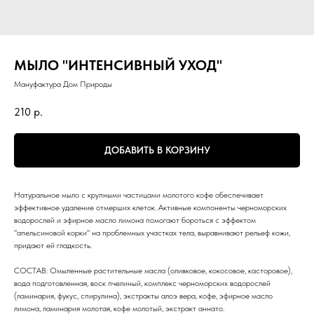
МЫЛО "ИНТЕНСИВНЫЙ УХОД"
Мануфактура Дом Природы
210
р.
ДОБАВИТЬ В КОРЗИНУ
Натуральное мыло с крупными частицами молотого кофе обеспечивает
эффективное удаление отмерших клеток. Активные компоненты черноморских
водорослей и эфирное масло лимона помогают бороться с эффектом
"апельсиновой корки" на проблемных участках тела, выравнивают рельеф кожи,
придают ей гладкость.
СОСТАВ: Омыленные растительные масла (оливковое, кокосовое, касторовое),
вода подготовленная, воск пчелиный, комплекс черноморских водорослей
(ламинария, фукус, спирулина), экстракты алоэ вера, кофе, эфирное масло
лимона, ламинария молотая, кофе молотый, экстракт аннато.