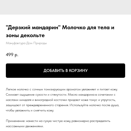
"Дерзкий мандарин" Молочко для тела и
зоны декольте
Мануфактура Дом Природы
499
р.
ДОБАВИТЬ В КОРЗИНУ
Легкое молочко с сочным тонизирующим ароматом увлажняет и питает кожу.
Снимает ощущение сухости и стянутости. Масло мандарина в сочетании с
маслами миндаля и виноградной косточки придают коже тонус и упругость,
защищают от преждевременного старения. Используйте молочко после душа,
чтобы увлажнить и смягчить кожу.
Применение: нанести на сухую чистую кожу, равномерно распределить
массажными движениями.