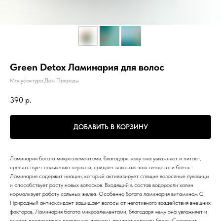
Green Detox Ламинария для волос
Мануфактура Дом Природы
390
р.
ДОБАВИТЬ В КОРЗИНУ
Ламинария богата микроэлементами, благодаря чему она увлажняет и питает,
препятствует появлению перхоти, придает волосам эластичность и блеск.
Ламинария содержит ниацин, который активизирует спящие волосяные луковицы
и способствует росту новых волосков. Входящий в состав водоросли холин
нормализует работу сальных желез. Особенно богата ламинария витамином С.
Природный антиоксидант защищает волосы от негативного воздействия внешних
факторов. Ламинария богата микроэлементами, благодаря чему она увлажняет и
питает, препятствует появлению перхоти, придает волосам блеск. Содержит