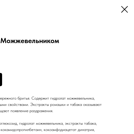
с Можжевельником
бережного бритья. Содержит гидролат можжевельника,
ыми свойствами. Экстракты ромашки и табака оказывают
ащают появление раздражения.
оглюкозид, гидролат можжевельника, экстракты табака,
, кокамидопропилбетаин, кокоамфодиацетат динатрия,