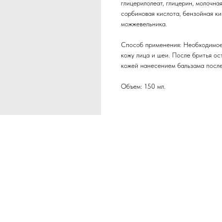
глицерилолеат, глицерин, молочна
сорбиновая кислота, бензойная ки
можжевельника.
Способ применения: Необходимое 
кожу лица и шеи. После бритья ос
кожей нанесением бальзама после
Объем: 150 мл.