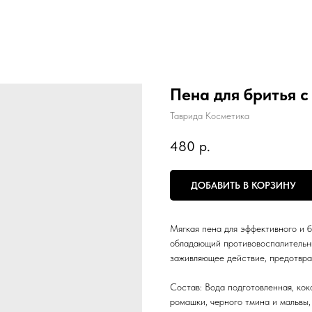
Пена для бритья 
Таврида Косметика
480
р.
ДОБАВИТЬ В КОРЗИНУ
Мягкая пена для эффективного и 
обладающий противовоспалительн
заживляющее действие, предотвр
Состав: Вода подготовленная, кок
ромашки, черного тмина и мальвы