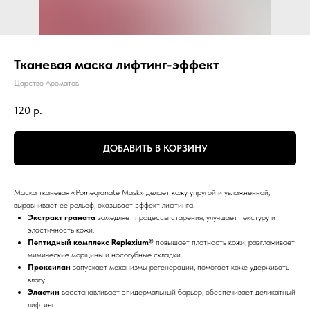
Тканевая маска лифтинг-эффект
Царство Ароматов
120
р.
ДОБАВИТЬ В КОРЗИНУ
Маска тканевая «Pomegranate Mask» делает кожу упругой и увлажненной,
выравнивает ее рельеф, оказывает эффект лифтинга.
Экстракт граната
замедляет процессы старения, улучшает текстуру и
эластичность кожи.
Пептидный комплекс Replexium®
повышает плотность кожи, разглаживает
мимические морщины и носогубные складки.
Проксилан
запускает механизмы регенерации, помогает коже удерживать
влагу.
Эластин
восстанавливает эпидермальный барьер, обеспечивает деликатный
лифтинг.