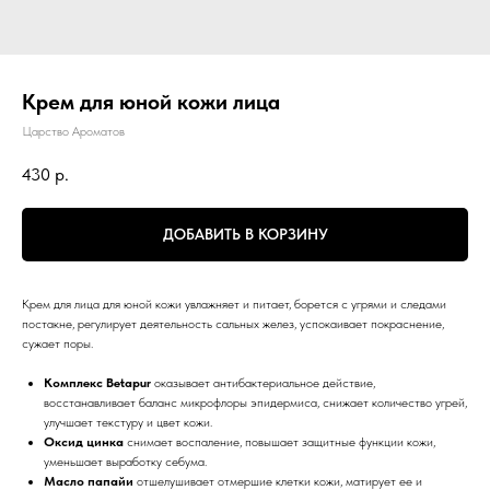
Крем для юной кожи лица
Царство Ароматов
430
р.
ДОБАВИТЬ В КОРЗИНУ
Крем для лица для юной кожи увлажняет и питает, борется с угрями и следами
постакне, регулирует деятельность сальных желез, успокаивает покраснение,
сужает поры.
Комплекс Betapur
оказывает антибактериальное действие,
восстанавливает баланс микрофлоры эпидермиса, снижает количество угрей,
улучшает текстуру и цвет кожи.
Оксид цинка
снимает воспаление, повышает защитные функции кожи,
уменьшает выработку себума.
Масло папайи
отшелушивает отмершие клетки кожи, матирует ее и