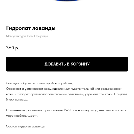
Гидролат лаванды
Мануфактура Дом Природы
360
р.
ДОБАВИТЬ В КОРЗИНУ
Лаванда собрана в Бахчисарайском районе.
Освежает и успокаивает кожу, идеален для чувствительной или раздраженной
кожи. Обладает противовоспалительным действием, улучшает тон кожи. Придает
блеск волосам.
Применение: распылять с расстояния 15-20 см на кожу лица, тела или волосы по
мере необходимости.
Состав: гидролат лаванды.