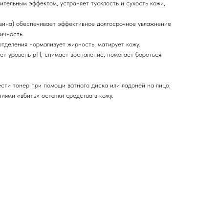
ительным эффектом, устраняет тусклость и сухость кожи,
вина) обеспечивает эффективное долгосрочное увлажнение
ичность.
отделения нормализует жирность, матирует кожу.
ет уровень pH, снимает воспаление, помогает бороться
сти тонер при помощи ватного диска или ладоней на лицо,
иями «вбить» остатки средства в кожу.