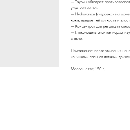
— Таурин обладает противовоспал
улучшает ее тон.
— Hydrovance (гидроэкситил моче
кожи, придает ей мягкость и эласт
— Концентрат для регуляции сало
— Глюконодельталактон нормализу
с акне.
Применение: после умывания нане
кончиками пальцев легкими движен
Масса нетто: 150 г.