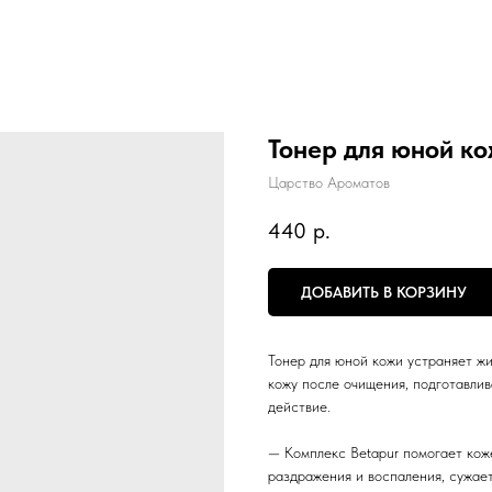
Тонер для юной к
Царство Ароматов
440
р.
ДОБАВИТЬ В КОРЗИНУ
Тонер для юной кожи устраняет жи
кожу после очищения, подготавлив
действие.
— Комплекс Betapur помогает кож
раздражения и воспаления, сужает