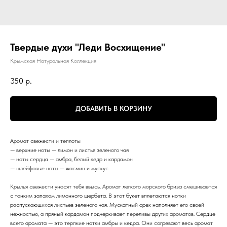
Твердые духи "Леди Восхищение"
Крымская Натуральная Коллекция
350
р.
ДОБАВИТЬ В КОРЗИНУ
Аромат свежести и теплоты
— верхние ноты — лимон и листья зеленого чая
— ноты сердца — амбра, белый кедр и кардамон
— шлейфовые ноты — жасмин и мускус
Крылья свежести уносят тебя ввысь. Аромат легкого морского бриза смешивается
с тонким запахом лимонного щербета. В этот букет вплетаются нотки
распускающихся листьев зеленого чая. Мускатный орех наполняет его своей
нежностью, а пряный кардамон подчеркивает переливы других ароматов. Сердце
всего аромата — это терпкие нотки амбры и кедра. Они согревают весь аромат