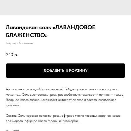
Лавандовая соль «ЛАВАНДОВОЕ
БЛАЖЕНСТВО»
Таврида Косметика
240
р.
ДОБАВИТЬ В КОРЗИНУ
Аромаванна с лавандой - счастье есть! Забудь про все тревоги и насладись
моментом. Соль с лепестками розы расслабляет, успокаивает и приносит пользу.
Эфирное масло лаванды оказывает антисептическое и восстанавливающее
действие.
Состав: Соль морская, лепестки розы, эфирное масло лаванды, эфирное масло
пальмарозы, эфирное масло герани, индигокармин.