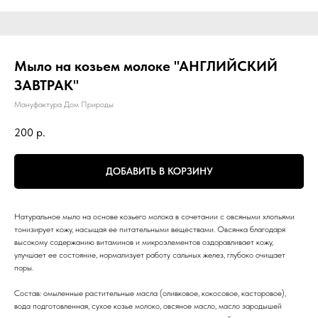
Мыло на козьем молоке "АНГЛИЙСКИЙ
ЗАВТРАК"
Мануфактура Дом Природы
200
р.
ДОБАВИТЬ В КОРЗИНУ
Натуральное мыло на основе козьего молока в сочетании с овсяными хлопьями
тонизирует кожу, насыщая ее питательными веществами. Овсянка благодаря
высокому содержанию витаминов и микроэлементов оздоравливает кожу,
улучшает ее состояние, нормализует работу сальных желез, глубоко очищает
поры.
Состав: омыленные растительные масла (оливковое, кокосовое, касторовое),
вода подготовленная, сухое козье молоко, овсяное масло, масло зародышей